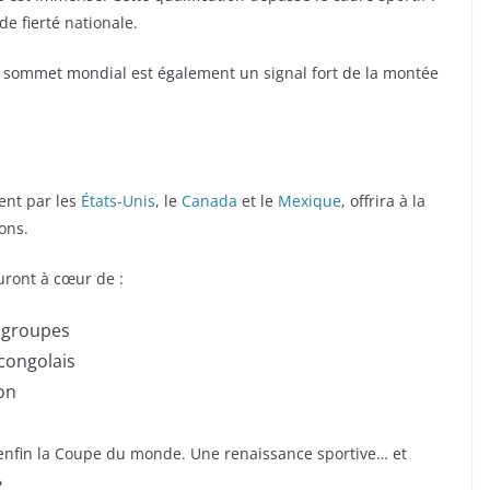
de fierté nationale.
 au sommet mondial est également un signal fort de la montée
ent par les
États-Unis
, le
Canada
et le
Mexique
, offrira à la
ons.
uront à cœur de :
e groupes
 congolais
on
 enfin la Coupe du monde. Une renaissance sportive… et
