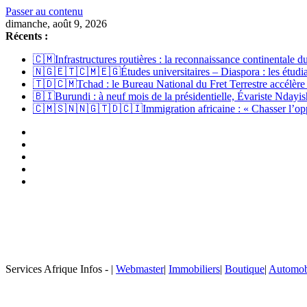
Passer au contenu
dimanche, août 9, 2026
Récents :
🇨🇲Infrastructures routières : la reconnaissance continentale
🇳🇬🇪🇹🇨🇲🇪🇬Études universitaires – Diaspora : les étudian
🇹🇩🇨🇲Tchad : le Bureau National du Fret Terrestre accélère
🇧🇮Burundi : à neuf mois de la présidentielle, Évariste Ndayish
🇨🇲🇸🇳🇳🇬🇹🇩🇨🇮Immigration africaine : « Chasser l’opport
Services Afrique Infos - |
Webmaster
|
Immobiliers
|
Boutique
|
Automob