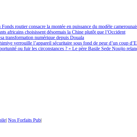
 du Fonds routier consacre la montée en puissance du modèle camerounai
ts africains choisissent désormais la Chine plutôt que l’Occident
 sa transformation numérique depuis Douala
imiye verrouille l’appareil sécuritaire sous fond de peur d’un coup d’E
unité ou fuir les circonstances ? » Le père Basile Sede Noujio relance
ile
|
Nos Forfaits Pub
|