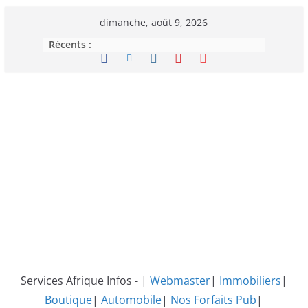
Passer
dimanche, août 9, 2026
au
Récents :
contenu
Services Afrique Infos - |
Webmaster
|
Immobiliers
|
Boutique
|
Automobile
|
Nos Forfaits Pub
|