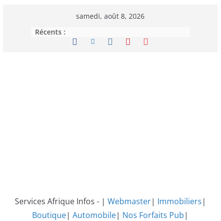
Passer
samedi, août 8, 2026
au
Récents :
contenu
Services Afrique Infos - |
Webmaster
|
Immobiliers
|
Boutique
|
Automobile
|
Nos Forfaits Pub
|