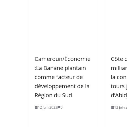
Cameroun/Économie
Côte d
:La Banane plantain
millia
comme facteur de
la con
développement de la
tours 
Région du Sud
d’Abid
12 juin 2023
0
12 juin