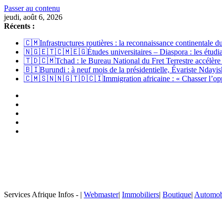
Passer au contenu
jeudi, août 6, 2026
Récents :
🇨🇲Infrastructures routières : la reconnaissance continentale
🇳🇬🇪🇹🇨🇲🇪🇬Études universitaires – Diaspora : les étudian
🇹🇩🇨🇲Tchad : le Bureau National du Fret Terrestre accélère
🇧🇮Burundi : à neuf mois de la présidentielle, Évariste Ndayish
🇨🇲🇸🇳🇳🇬🇹🇩🇨🇮Immigration africaine : « Chasser l’opport
Services Afrique Infos - |
Webmaster
|
Immobiliers
|
Boutique
|
Automob