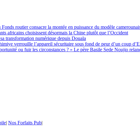
 du Fonds routier consacre la montée en puissance du modèle camerounai
ts africains choisissent désormais la Chine plutôt que l’Occident
 sa transformation numérique depuis Douala
imiye verrouille l’appareil sécuritaire sous fond de peur d’un coup d’E
unité ou fuir les circonstances ? » Le père Basile Sede Noujio relance
ile
|
Nos Forfaits Pub
|