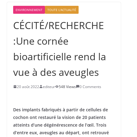
présidentielle, Évariste
ENVIRONNEMENT
TOUTE L'ACTUALITÉ
Ndayishimiye verrouille l’appareil
sécuritaire sous fond de peur d’un
CÉCITÉ/RECHERCHE
coup d’Etat
:Une cornée
bioartificielle rend la
vue à des aveugles
20 août 2022
editeur
548 Views
0 Comments
Des implants fabriqués à partir de cellules de
cochon ont restauré la vision de 20 patients
atteints d’une dégénérescence de l’œil. Trois
d’entre eux, aveugles au départ, ont retrouvé