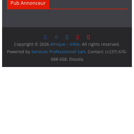
Pub Annonceur
Copyright © 2026
Afrique – infos
. All rights reserved.
Powered by
Services Professionnel Sarl
, Contact: (+237) 676-
688-658, Douala
Vous avez besoin d’une offre publicitaire pour faire
connaître vos produits ou services, Afrique Infos vous