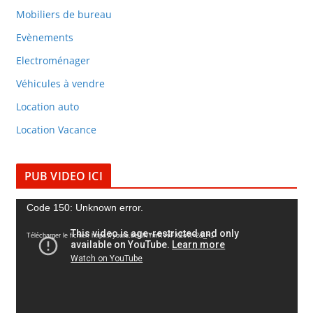
Mobiliers de bureau
Evènements
Electroménager
Véhicules à vendre
Location auto
Location Vacance
PUB VIDEO ICI
L
Code 150: Unknown error.
e
Télécharger le fichier: https://youtu.be/0NYmRVvFXZo?t=2&_=1
c
t
e
u
r