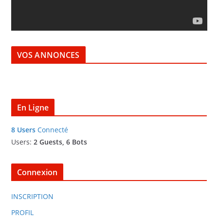
v
i
d
é
VOS ANNONCES
o
En Ligne
8 Users
Connecté
Users:
2 Guests, 6 Bots
Connexion
INSCRIPTION
PROFIL