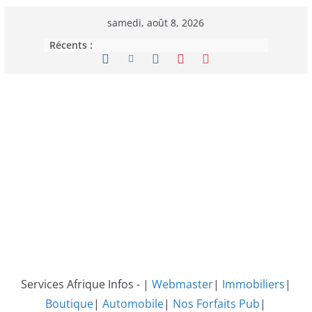
Passer
samedi, août 8, 2026
au
Récents :
contenu
Services Afrique Infos - |
Webmaster
|
Immobiliers
|
Boutique
|
Automobile
|
Nos Forfaits Pub
|