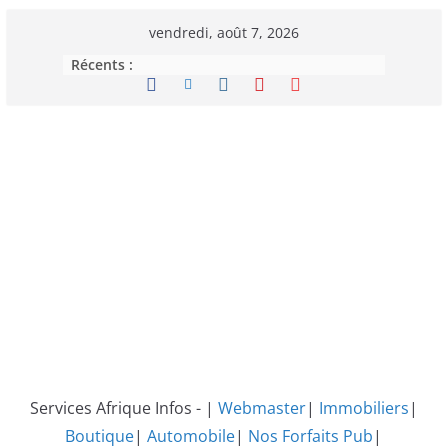
Passer
vendredi, août 7, 2026
au
Récents :
contenu
Services Afrique Infos - |
Webmaster
|
Immobiliers
|
Boutique
|
Automobile
|
Nos Forfaits Pub
|