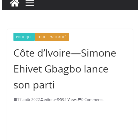
POLITIQUE
TOUTE L'ACTUALITÉ
Côte d’Ivoire—Simone
Ehivet Gbagbo lance
son parti
17 août 2022
editeur
595 Views
0 Comments