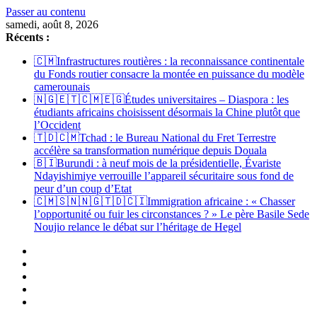
Passer au contenu
samedi, août 8, 2026
Récents :
🇨🇲Infrastructures routières : la reconnaissance continentale
du Fonds routier consacre la montée en puissance du modèle
camerounais
🇳🇬🇪🇹🇨🇲🇪🇬Études universitaires – Diaspora : les
étudiants africains choisissent désormais la Chine plutôt que
l’Occident
🇹🇩🇨🇲Tchad : le Bureau National du Fret Terrestre
accélère sa transformation numérique depuis Douala
🇧🇮Burundi : à neuf mois de la présidentielle, Évariste
Ndayishimiye verrouille l’appareil sécuritaire sous fond de
peur d’un coup d’Etat
🇨🇲🇸🇳🇳🇬🇹🇩🇨🇮Immigration africaine : « Chasser
l’opportunité ou fuir les circonstances ? » Le père Basile Sede
Noujio relance le débat sur l’héritage de Hegel