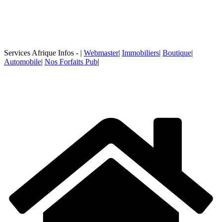
Services Afrique Infos - |
Webmaster
|
Immobiliers
|
Boutique
|
Automobile
|
Nos Forfaits Pub
|