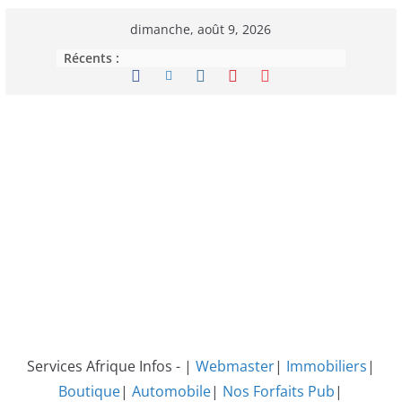
Passer
dimanche, août 9, 2026
au
Récents :
contenu
Services Afrique Infos - |
Webmaster
|
Immobiliers
|
Boutique
|
Automobile
|
Nos Forfaits Pub
|