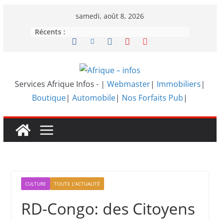
Passer
samedi, août 8, 2026
au
Récents :
contenu
Services Afrique Infos - |
Webmaster
|
Immobiliers
|
Boutique
|
Automobile
|
Nos Forfaits Pub
|
CULTURE
TOUTE L'ACTUALITÉ
RD-Congo: des Citoyens