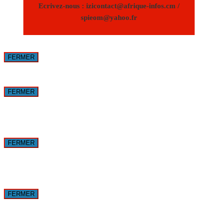
Ecrivez-nous : izicontact@afrique-infos.cm /
spieom@yahoo.fr
FERMER
FERMER
FERMER
FERMER