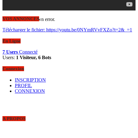
VOS ANNONCES
Code 150: Unknown error.
Télécharger le fichier: https://youtu.be/0NYmRVvFXZo?t=2&_=1
En Ligne
00:00
7 Users
Connecté
Users:
1 Visiteur, 6 Bots
Connexion
INSCRIPTION
PROFIL
CONNEXION
A PROPOS