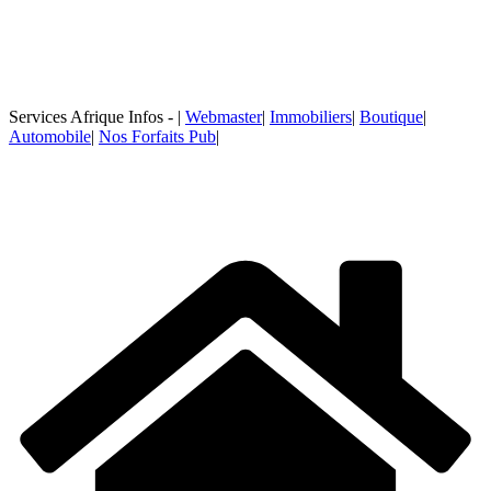
Services Afrique Infos - |
Webmaster
|
Immobiliers
|
Boutique
|
Automobile
|
Nos Forfaits Pub
|