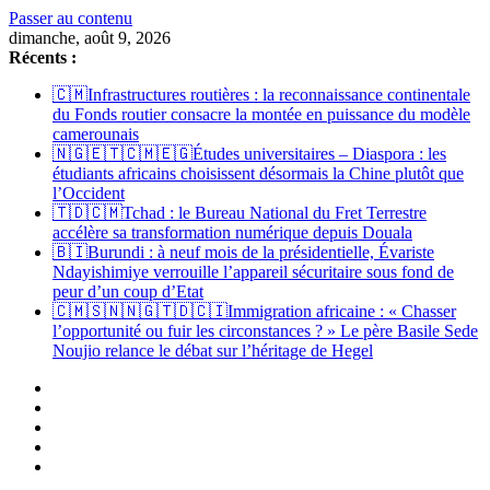
Passer au contenu
dimanche, août 9, 2026
Récents :
🇨🇲Infrastructures routières : la reconnaissance continentale
du Fonds routier consacre la montée en puissance du modèle
camerounais
🇳🇬🇪🇹🇨🇲🇪🇬Études universitaires – Diaspora : les
étudiants africains choisissent désormais la Chine plutôt que
l’Occident
🇹🇩🇨🇲Tchad : le Bureau National du Fret Terrestre
accélère sa transformation numérique depuis Douala
🇧🇮Burundi : à neuf mois de la présidentielle, Évariste
Ndayishimiye verrouille l’appareil sécuritaire sous fond de
peur d’un coup d’Etat
🇨🇲🇸🇳🇳🇬🇹🇩🇨🇮Immigration africaine : « Chasser
l’opportunité ou fuir les circonstances ? » Le père Basile Sede
Noujio relance le débat sur l’héritage de Hegel