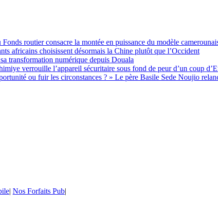
 du Fonds routier consacre la montée en puissance du modèle camerounai
ts africains choisissent désormais la Chine plutôt que l’Occident
 sa transformation numérique depuis Douala
imiye verrouille l’appareil sécuritaire sous fond de peur d’un coup d’E
unité ou fuir les circonstances ? » Le père Basile Sede Noujio relance
ile
|
Nos Forfaits Pub
|