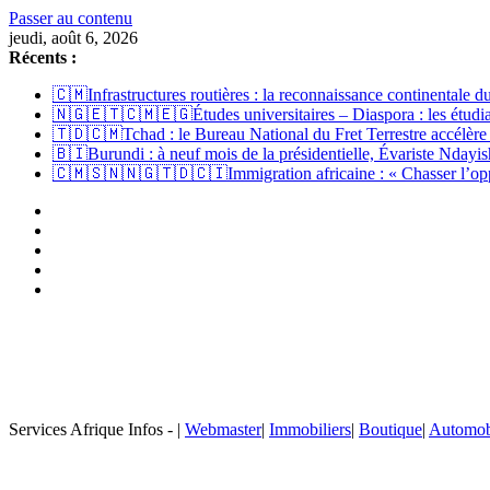
Passer au contenu
jeudi, août 6, 2026
Récents :
🇨🇲Infrastructures routières : la reconnaissance continentale
🇳🇬🇪🇹🇨🇲🇪🇬Études universitaires – Diaspora : les étudian
🇹🇩🇨🇲Tchad : le Bureau National du Fret Terrestre accélère
🇧🇮Burundi : à neuf mois de la présidentielle, Évariste Ndayish
🇨🇲🇸🇳🇳🇬🇹🇩🇨🇮Immigration africaine : « Chasser l’opport
Services Afrique Infos - |
Webmaster
|
Immobiliers
|
Boutique
|
Automob