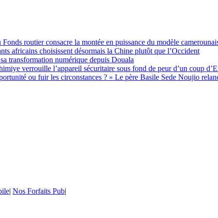
 du Fonds routier consacre la montée en puissance du modèle camerounai
ts africains choisissent désormais la Chine plutôt que l’Occident
 sa transformation numérique depuis Douala
imiye verrouille l’appareil sécuritaire sous fond de peur d’un coup d’E
unité ou fuir les circonstances ? » Le père Basile Sede Noujio relance
ile
|
Nos Forfaits Pub
|