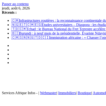
Passer au contenu
jeudi, août 6, 2026
Récents :
🇨🇲Infrastructures routières : la reconnaissance continentale
🇳🇬🇪🇹🇨🇲🇪🇬Études universitaires – Diaspora : les étudian
🇹🇩🇨🇲Tchad : le Bureau National du Fret Terrestre accélère
🇧🇮Burundi : à neuf mois de la présidentielle, Évariste Ndayish
🇨🇲🇸🇳🇳🇬🇹🇩🇨🇮Immigration africaine : « Chasser l’opport
Services Afrique Infos - |
Webmaster
|
Immobiliers
|
Boutique
|
Automob