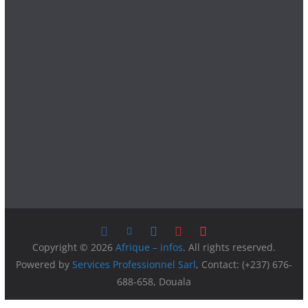
Copyright © 2026
Afrique – infos
. All rights reserved.
Powered by
Services Professionnel Sarl
, Contact: (+237) 676-
688-658, Douala