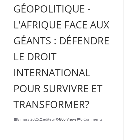
GÉOPOLITIQUE -
Ndayishimiye verrouille l’appareil
sécuritaire sous fond de peur d’un
coup d’Etat
L’AFRIQUE FACE AUX
GÉANTS : DÉFENDRE
LE DROIT
INTERNATIONAL
POUR SURVIVRE ET
TRANSFORMER?
8 mars 2025
editeur
860 Views
0 Comments