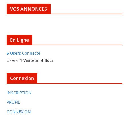
é
VOS ANNONCES
o
En Ligne
5 Users
Connecté
Users:
1 Visiteur, 4 Bots
Connexion
INSCRIPTION
PROFIL
CONNEXION