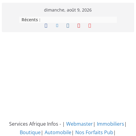
Passer
dimanche, août 9, 2026
au
Récents :
contenu
Services Afrique Infos - |
Webmaster
|
Immobiliers
|
Boutique
|
Automobile
|
Nos Forfaits Pub
|