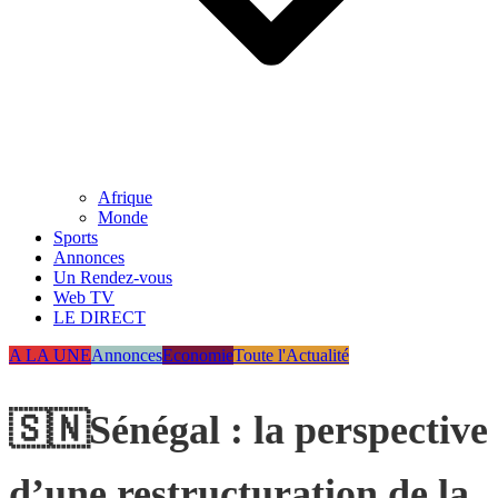
Afrique
Monde
Sports
Annonces
Un Rendez-vous
Web TV
LE DIRECT
A LA UNE
Annonces
Economie
Toute l'Actualité
🇸🇳Sénégal : la perspective
d’une restructuration de la