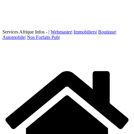
Services Afrique Infos - |
Webmaster
|
Immobiliers
|
Boutique
|
Automobile
|
Nos Forfaits Pub
|