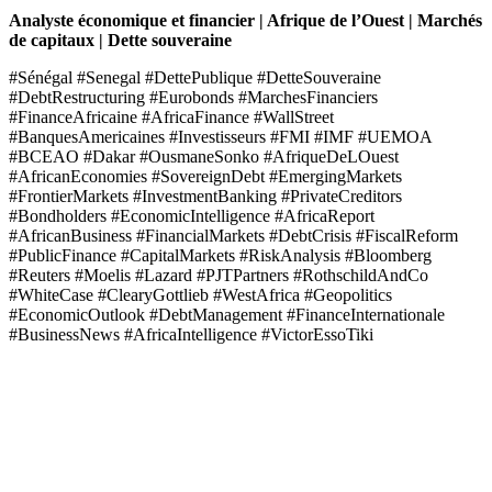
Analyste économique et financier | Afrique de l’Ouest | Marchés
de capitaux | Dette souveraine
#Sénégal #Senegal #DettePublique #DetteSouveraine
#DebtRestructuring #Eurobonds #MarchesFinanciers
#FinanceAfricaine #AfricaFinance #WallStreet
#BanquesAmericaines #Investisseurs #FMI #IMF #UEMOA
#BCEAO #Dakar #OusmaneSonko #AfriqueDeLOuest
#AfricanEconomies #SovereignDebt #EmergingMarkets
#FrontierMarkets #InvestmentBanking #PrivateCreditors
#Bondholders #EconomicIntelligence #AfricaReport
#AfricanBusiness #FinancialMarkets #DebtCrisis #FiscalReform
#PublicFinance #CapitalMarkets #RiskAnalysis #Bloomberg
#Reuters #Moelis #Lazard #PJTPartners #RothschildAndCo
#WhiteCase #ClearyGottlieb #WestAfrica #Geopolitics
#EconomicOutlook #DebtManagement #FinanceInternationale
#BusinessNews #AfricaIntelligence #VictorEssoTiki