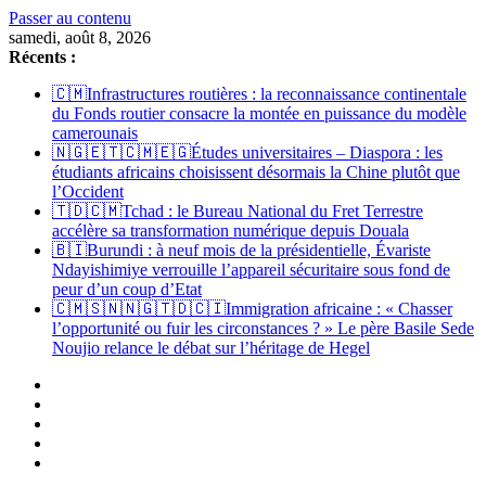
Passer au contenu
samedi, août 8, 2026
Récents :
🇨🇲Infrastructures routières : la reconnaissance continentale
du Fonds routier consacre la montée en puissance du modèle
camerounais
🇳🇬🇪🇹🇨🇲🇪🇬Études universitaires – Diaspora : les
étudiants africains choisissent désormais la Chine plutôt que
l’Occident
🇹🇩🇨🇲Tchad : le Bureau National du Fret Terrestre
accélère sa transformation numérique depuis Douala
🇧🇮Burundi : à neuf mois de la présidentielle, Évariste
Ndayishimiye verrouille l’appareil sécuritaire sous fond de
peur d’un coup d’Etat
🇨🇲🇸🇳🇳🇬🇹🇩🇨🇮Immigration africaine : « Chasser
l’opportunité ou fuir les circonstances ? » Le père Basile Sede
Noujio relance le débat sur l’héritage de Hegel