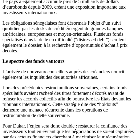
Le pays a également accumulé près de 5 milliards de dollars
d’eurobonds depuis 2009, créant une exposition importante aux
investisseurs internationaux.
Les obligations sénégalaises font désormais l’objet d’un suivi
quotidien par les desks de crédit émergent de grandes banques
américaines, européennes et moyen-orientales. Plusieurs fonds
spécialisés dans la dette en difficulté (“distressed debt”) scrutent
également le dossier, à la recherche d’opportunités d’achat à prix
décotés.
Le spectre des fonds vautours
L’arrivée de nouveaux conseillers auprès des créanciers nourrit
également les inquiétudes des autorités africaines.
Lors des précédentes restructurations souveraines, certains fonds
spéculatifs avaient racheté des titres fortement décotés avant de
refuser les accords collectifs afin de poursuivre les États devant les
tribunaux internationaux. Cette stratégie dite des “holdouts”
demeure une menace récurrente dans les opérations de
restructuration de dette souveraine.
Pour Dakar, l’enjeu sera donc double : restaurer la confiance des
investisseurs tout en évitant que les négociations ne soient capturées
par des acteurs financiers cherchant à maximiser leur récupération.