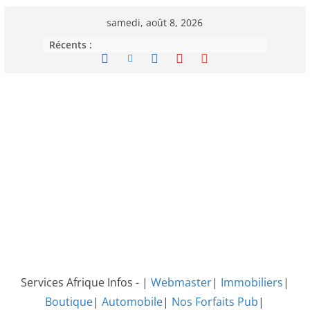
Passer
samedi, août 8, 2026
au
Récents :
contenu
Services Afrique Infos - |
Webmaster
|
Immobiliers
|
Boutique
|
Automobile
|
Nos Forfaits Pub
|