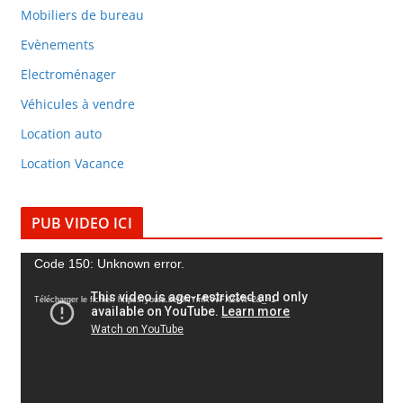
Mobiliers de bureau
Evènements
Electroménager
Véhicules à vendre
Location auto
Location Vacance
PUB VIDEO ICI
L
Code 150: Unknown error.
e
Télécharger le fichier: https://youtu.be/0NYmRVvFXZo?t=2&_=1
c
t
e
u
r