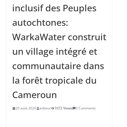
inclusif des Peuples
Ndayishimiye verrouille l’appareil
sécuritaire sous fond de peur d’un
coup d’Etat
autochtones:
WarkaWater construit
un village intégré et
communautaire dans
la forêt tropicale du
Cameroun
20 août 2020
editeur
1072 Views
0 Comments