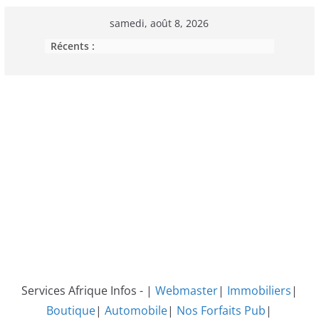
Passer
samedi, août 8, 2026
au
Récents :
contenu
Services Afrique Infos - |
Webmaster
|
Immobiliers
|
Boutique
|
Automobile
|
Nos Forfaits Pub
|