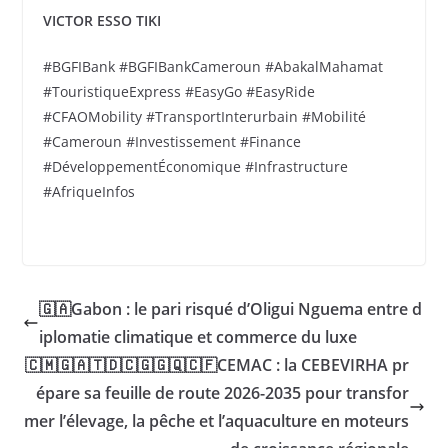
VICTOR ESSO TIKI
#BGFIBank #BGFIBankCameroun #AbakalMahamat
#TouristiqueExpress #EasyGo #EasyRide
#CFAOMobility #TransportInterurbain #Mobilité
#Cameroun #Investissement #Finance
#DéveloppementÉconomique #Infrastructure
#AfriqueInfos
🇬🇦Gabon : le pari risqué d’Oligui Nguema entre d
iplomatie climatique et commerce du luxe
🇨🇲🇬🇦🇹🇩🇨🇬🇬🇶🇨🇫CEMAC : la CEBEVIRHA pr
épare sa feuille de route 2026-2035 pour transfor
mer l’élevage, la pêche et l’aquaculture en moteurs