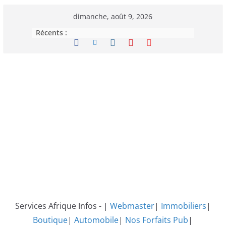
Passer
dimanche, août 9, 2026
au
Récents :
contenu
Services Afrique Infos - |
Webmaster
|
Immobiliers
|
Boutique
|
Automobile
|
Nos Forfaits Pub
|