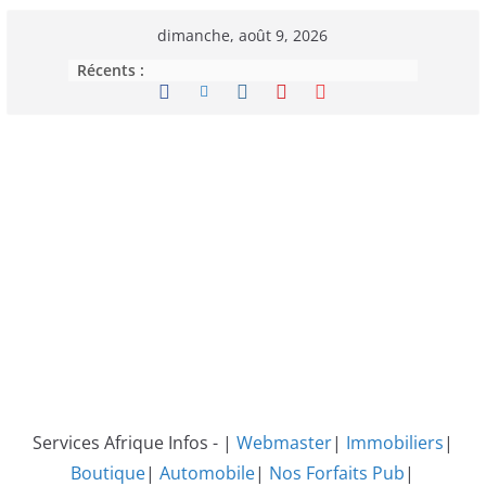
Passer
dimanche, août 9, 2026
au
Récents :
contenu
Services Afrique Infos - |
Webmaster
|
Immobiliers
|
Boutique
|
Automobile
|
Nos Forfaits Pub
|